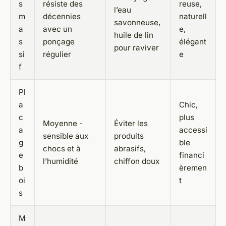
s
résiste des
reuse,
l’eau
m
décennies
naturell
savonneuse,
a
avec un
e,
huile de lin
s
ponçage
élégant
pour raviver
si
régulier
e
f
Pl
a
Chic,
c
plus
Moyenne -
Éviter les
a
accessi
sensible aux
produits
g
ble
chocs et à
abrasifs,
e
financi
l’humidité
chiffon doux
b
èremen
oi
t
s
M