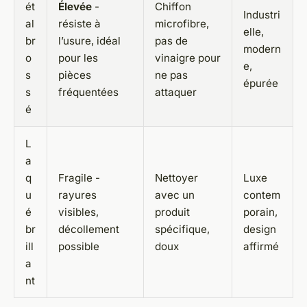
ét
Élevée
-
Chiffon
Industri
al
résiste à
microfibre,
elle,
br
l’usure, idéal
pas de
modern
o
pour les
vinaigre pour
e,
s
pièces
ne pas
épurée
s
fréquentées
attaquer
é
L
a
q
Fragile -
Nettoyer
Luxe
u
rayures
avec un
contem
é
visibles,
produit
porain,
br
décollement
spécifique,
design
ill
possible
doux
affirmé
a
nt