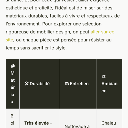
esthétique et praticité, l’idéal est de miser sur des
matériaux durables, faciles à vivre et respectueux de
l’environnement. Pour explorer une sélection
rigoureuse de mobilier design, on peut
aller sur ce
site
, où chaque pièce est pensée pour résister au
temps sans sacrifier le style.
🪵
M
🎨
at
🛠️ Durabilité
🧼 Entretien
Ambian
ér
ce
ia
u
B
oi
Très élevée
-
Chaleu
Nettoyage à