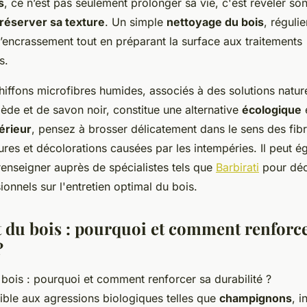
s
, ce n’est pas seulement prolonger sa vie, c'est révéler so
réserver sa texture
. Un simple
nettoyage du bois
, réguli
l’encrassement tout en préparant la surface aux traitements
s.
 chiffons microfibres humides, associés à des solutions nat
ède et de savon noir, constitue une alternative
écologique
érieur
, pensez à brosser délicatement dans le sens des fibr
sures et décolorations causées par les intempéries. Il peut é
renseigner auprès de spécialistes tels que
Barbirati
pour déc
ionnels sur l'entretien optimal du bois.
 du bois : pourquoi et comment renforce
?
ible aux agressions biologiques telles que
champignons
, i