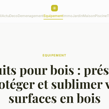
l
Actu
Deco
Demenagement
Equipement
Immo
Jardin
Maison
Piscine
T
EQUIPEMENT
its pour bois : prés
otéger et sublimer 
surfaces en bois