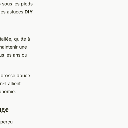
 sous les pieds
 Ces astuces
DIY
allée, quitte à
maintenir une
us les ans ou
ne brosse douce
-1 allient
conomie.
age
aperçu