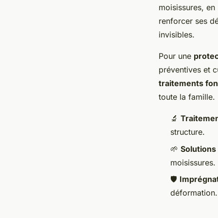
moisissures, en 
renforcer ses d
invisibles.
Pour une
protec
préventives et c
traitements fon
toute la famille.
🔬
Traitemen
structure.
🌱
Solutions
moisissures.
🛡️
Imprégnat
déformation.