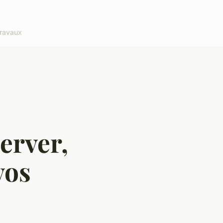
ravaux
erver,
vos