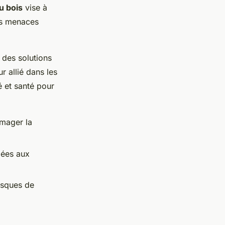
u bois
vise à
es menaces
 des solutions
r allié dans les
té et santé pour
mmager la
iées aux
risques de