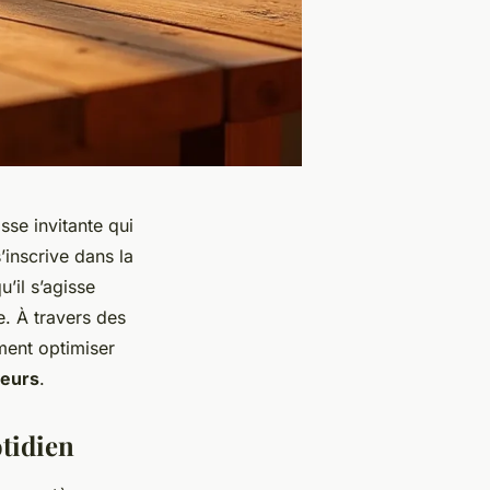
sse invitante qui
’inscrive dans la
’il s’agisse
e. À travers des
ment optimiser
ieurs
.
otidien