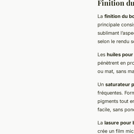
Finition du
La
finition du b
principale consi
sublimant l’aspe
selon le rendu s
Les
huiles pour
pénètrent en pro
ou mat, sans mas
Un
saturateur 
fréquentes. For
pigments tout en
facile, sans po
La
lasure pour 
crée un film mic