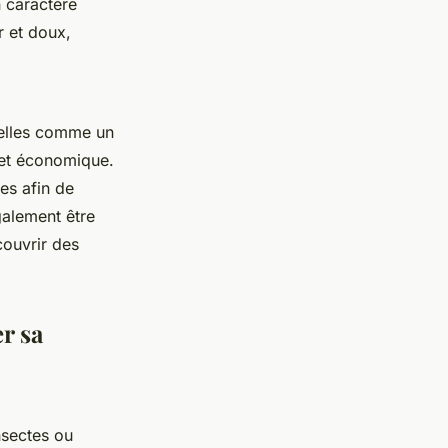
n caractère
er et doux,
urelles comme un
et économique.
es afin de
galement être
ouvrir des
r sa
nsectes ou