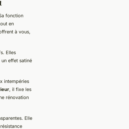
t
Sa fonction
tout en
offrent à vous,
s. Elles
un effet satiné
x intempéries
rieur
, il fixe les
une rénovation
nsparentes. Elle
 résistance