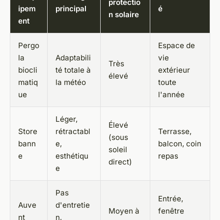
protectio
ipem
principal
é
n solaire
ent
Pergo
Espace de
la
Adaptabili
vie
Très
biocli
té totale à
extérieur
élevé
matiq
la météo
toute
ue
l'année
Léger,
Élevé
Store
rétractabl
Terrasse,
(sous
bann
e,
balcon, coin
soleil
e
esthétiqu
repas
direct)
e
Pas
Entrée,
Auve
d'entretie
Moyen à
fenêtre
nt
n,