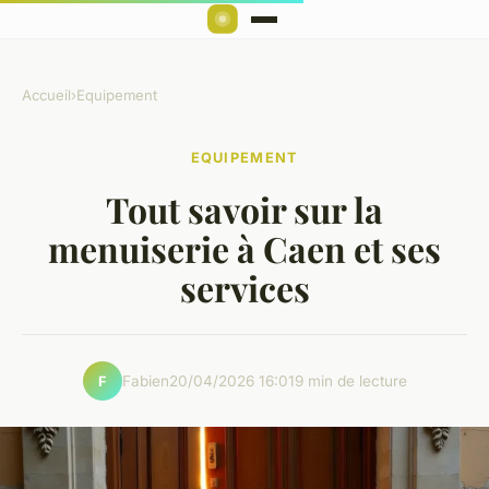
Accueil
›
Equipement
EQUIPEMENT
Tout savoir sur la
menuiserie à Caen et ses
services
Fabien
20/04/2026 16:01
9 min de lecture
F