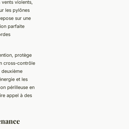
vents violents,
ur les pylônes
 repose sur une
ion parfaite
cordes
vention, protège
Un cross-contrôle
n deuxième
nergie et les
ion périlleuse en
aire appel à des
tenance