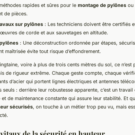
s méthodes rapides et sûres pour le
montage de pylônes
ou 
t de pièces.
ravaux sur pylônes
: Les techniciens doivent être certifiés 
œuvres de corde et aux sauvetages en altitude.
pylônes
: Une déconstruction ordonnée par étapes, sécuris
t maîtrisée évite tout risque d’effondrement.
ngtaine, voire à plus de trois cents mètres du sol, ce n’est
ais de rigueur extrême. Chaque geste compte, chaque vérifi
nts d’acier qui portent lignes électriques et antennes téléc
 seuls : derrière leur robustesse apparente, c’est un travail
 et de maintenance constante qui assure leur stabilité. Et q
teur sécurisés
, on touche à un métier trop peu vu, mais ess
cté.
vitaux de la sécurité en hauteur