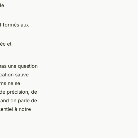
le
et formés aux
ée et
 pas une question
cation sauve
oms ne se
 de précision, de
uand on parle de
entiel à notre