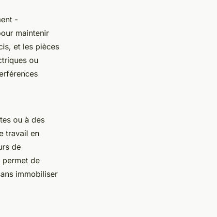
ent -
pour maintenir
is, et les pièces
ctriques ou
terférences
tes ou à des
e travail en
urs de
, permet de
sans immobiliser