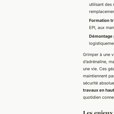
utilisant de
remplacemen
Formation t
EPI, aux man
Démontage 
logistiquemen
Grimper à une vi
d’adrénaline, m
une vie. Ces géa
maintiennent pas
sécurité absolue
travaux en hau
quotidien conne
Les enjeux 