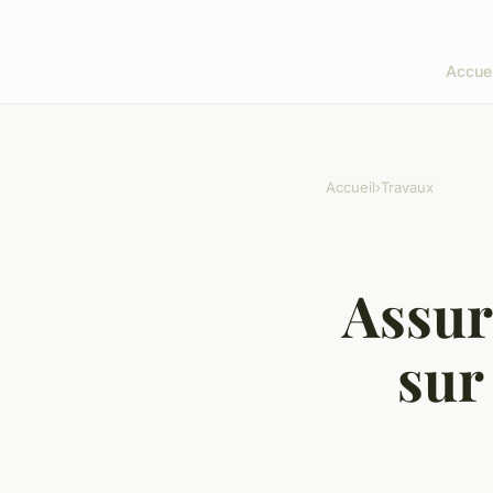
Accuei
Accueil
›
Travaux
Assur
sur