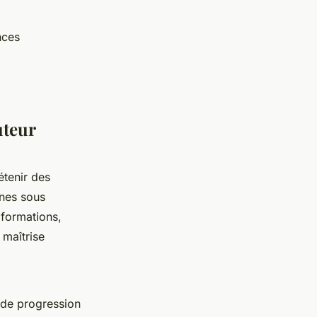
nces
uteur
étenir des
ignes sous
s formations,
 maîtrise
 de progression