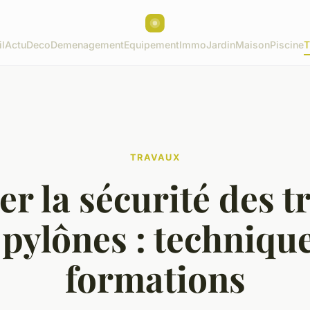
l
Actu
Deco
Demenagement
Equipement
Immo
Jardin
Maison
Piscine
T
TRAVAUX
er la sécurité des t
 pylônes : technique
formations