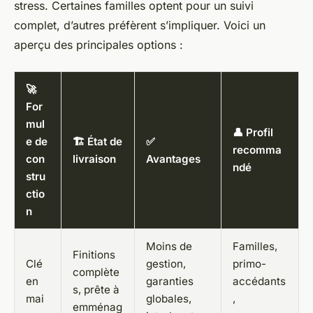
stress. Certaines familles optent pour un suivi
complet, d’autres préfèrent s’impliquer. Voici un
aperçu des principales options :
🚀
For
mul
👤 Profil
e de
🏗️ État de
✅
recomma
con
livraison
Avantages
ndé
stru
ctio
n
Moins de
Familles,
Finitions
Clé
gestion,
primo-
complète
en
garanties
accédants
s, prête à
mai
globales,
,
emménag