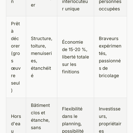
n
interlocuteu
personnes
er
r unique
occupées
Prêt
à
déc
Structure,
Braveurs
Économie
orer
toiture,
expérimen
de 15-20 %,
(gro
menuiseri
tés,
liberté totale
s
es,
passionné
sur les
œuv
étanchéit
s de
finitions
re
é
bricolage
seul
)
Bâtiment
Flexibilité
Investisse
clos et
Hors
dans le
urs,
étanche,
d'ea
planning,
propriétair
sans
u
possibilité
es