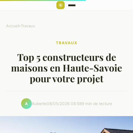
Accueil
›
Travaux
TRAVAUX
Top 5 constructeurs de
maisons en Haute-Savoie
pour votre projet
Auberte
08/05/2026 08:58
9 min de lecture
A