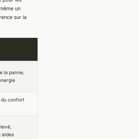
t même un
rence sur la
e la panne,
énergie
 du confort
levé,
x aides