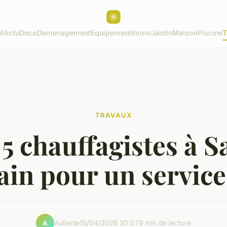
l
Actu
Deco
Demenagement
Equipement
Immo
Jardin
Maison
Piscine
T
TRAVAUX
5 chauffagistes à S
ain pour un service 
Auberte
15/04/2026 20:07
9 min de lecture
A