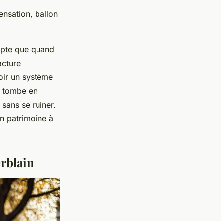
nsation, ballon
mpte que quand
acture
voir un système
il tombe en
 sans se ruiner.
un patrimoine à
erblain