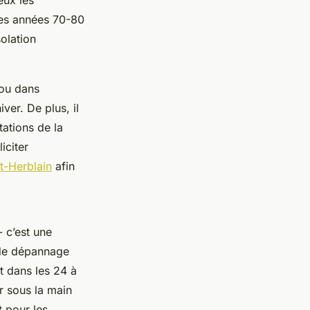
eux les
des années 70-80
solation
 ou dans
ver. De plus, il
tations de la
iciter
t-Herblain
afin
- c’est une
 de dépannage
t dans les 24 à
ir sous la main
t pour les