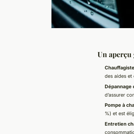
Un aperçu 
Chauffagist
des aides et 
Dépannage 
d’assurer con
Pompe à cha
%) et est él
Entretien c
consommation