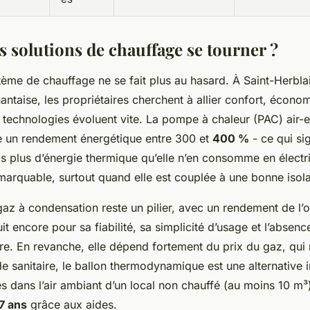
s solutions de chauffage se tourner ?
tème de chauffage ne se fait plus au hasard. À Saint-Herb
nantaise, les propriétaires cherchent à allier confort, économ
es technologies évoluent vite. La pompe à chaleur (PAC) air-
e un rendement énergétique entre 300 et
400 %
- ce qui sig
is plus d’énergie thermique qu’elle n’en consomme en électr
arquable, surtout quand elle est couplée à une bonne isola
gaz à condensation reste un pilier, avec un rendement de l’
it encore pour sa fiabilité, sa simplicité d’usage et l’absenc
ure. En revanche, elle dépend fortement du prix du gaz, qui r
e sanitaire, le ballon thermodynamique est une alternative int
es dans l’air ambiant d’un local non chauffé (au moins 10 m³)
 7 ans
grâce aux aides.