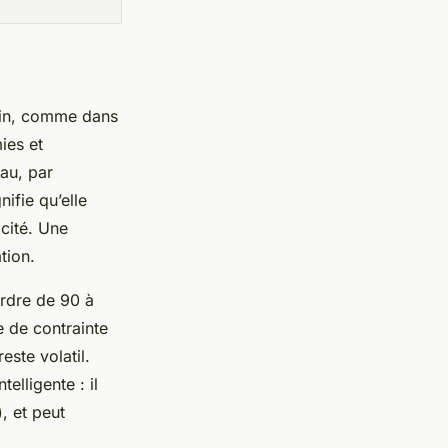
lain, comme dans
ies et
eau, par
nifie qu’elle
icité. Une
tion.
ordre de 90 à
e de contrainte
este volatil.
elligente : il
, et peut