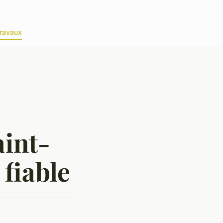
ravaux
aint-
fiable