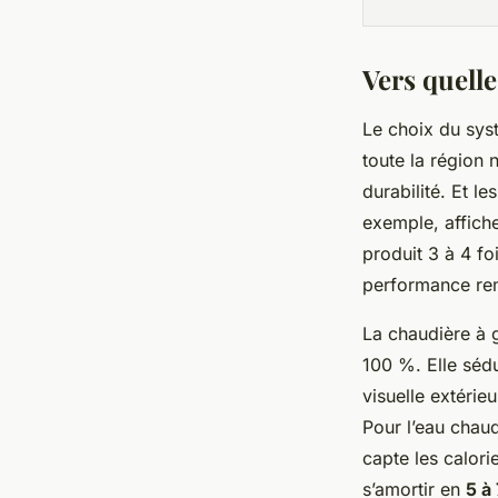
Vers quelle
Le choix du sys
toute la région 
durabilité. Et l
exemple, affich
produit 3 à 4 fo
performance rem
La chaudière à 
100 %. Elle sédu
visuelle extérie
Pour l’eau chaud
capte les calori
s’amortir en
5 à