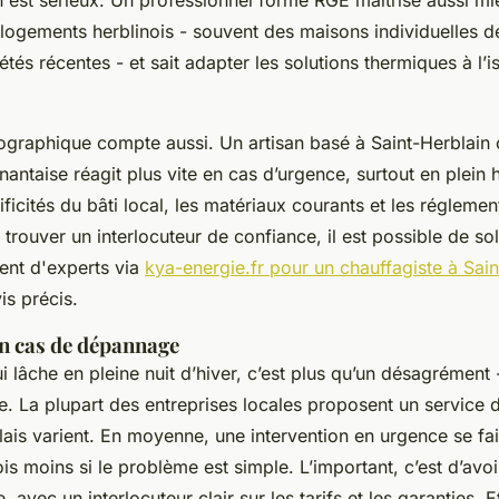
n est sérieux. Un professionnel formé RGE maîtrise aussi mi
s logements herblinois - souvent des maisons individuelles 
tés récentes - et sait adapter les solutions thermiques à l’i
ographique compte aussi. Un artisan basé à Saint-Herblain
nantaise réagit plus vite en cas d’urgence, surtout en plein hi
ificités du bâti local, les matériaux courants et les réglemen
trouver un interlocuteur de confiance, il est possible de soll
nt d'experts via
kya-energie.fr pour un chauffagiste à Sain
is précis.
en cas de dépannage
 lâche en pleine nuit d’hiver, c’est plus qu’un désagrément 
re. La plupart des entreprises locales proposent un service
élais varient. En moyenne, une intervention en urgence se fai
is moins si le problème est simple. L’important, c’est d’avo
 avec un interlocuteur clair sur les tarifs et les garanties. E