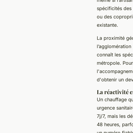
même si l’artisa
spécificités de
ou des coproprié
existante.
La proximité gé
l’agglomération 
connaît les spéc
métropole. Pour 
l'accompagneme
d'obtenir un dev
La réactivité 
Un chauffage qui
urgence sanitai
7j/7, mais les d
48 heures, parfo
un numéro fiable,