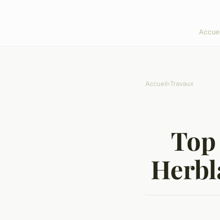
Accuei
Accueil
›
Travaux
Top 
Herbl