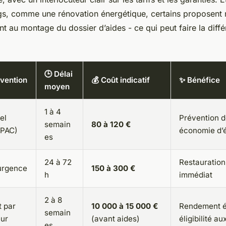
ngs, comme une rénovation énergétique, certains proposen
au montage du dossier d’aides - ce qui peut faire la diffé
🕒 Délai
rvention
💰 Coût indicatif
✨ Bénéfice
moyen
1 à 4
el
Prévention d
semain
80 à 120 €
 PAC)
économie d’
es
24 à 72
Restauration
urgence
150 à 300 €
h
immédiat
2 à 8
 par
10 000 à 15 000 €
Rendement é
semain
ur
(avant aides)
éligibilité au
es